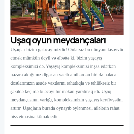
Uşaq oyun meydançaları
Uşaqlar bizim gələcəyimizdir! Onlarsız bu dünyanı təsəvvür
etmək mümkün deyil və əlbəttə ki, bizim yaşayış
kompleksimizi də. Yaşayış kompleksimizi inşaa edərkən
nəzərə aldığımız digər ən vacib amillərdən biri də balaca
dostlarımızın asudə vaxtlarını rahatlıqla və təhlükəsiz bir
şəkildə keçirdə biləcəyi bir məkan yaratmaq idi. Uşaq
meydançasının varlığı, kompleksimizin yaşayış keyfiyyətini
artırır. Uşaqların burada oynayıb əylənməsi, ailələrin rahat
hiss etməsinə kömək edir.