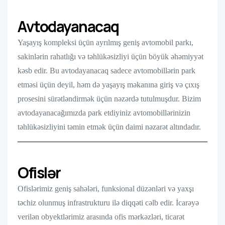
Avtodayanacaq
Yaşayış kompleksi üçün ayrılmış geniş avtomobil parkı,
sakinlərin rahatlığı və təhlükəsizliyi üçün böyük əhəmiyyət
kəsb edir. Bu avtodayanacaq sadece avtomobillərin park
etməsi üçün deyil, həm də yaşayış məkanına giriş və çıxış
prosesini sürətləndirmək üçün nəzərdə tutulmuşdur. Bizim
avtodayanacağımızda park etdiyiniz avtomobillərinizin
təhlükəsizliyini təmin etmək üçün daimi nəzarət altındadır.
Ofislər
Ofislərimiz geniş sahələri, funksional düzənləri və yaxşı
təchiz olunmuş infrastrukturu ilə diqqəti cəlb edir. İcarəyə
verilən obyektlərimiz arasında ofis mərkəzləri, ticarət