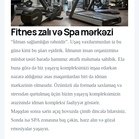
Fitnes zalı və Spa mərkəzi
“İdman sağlamlığın rəhnidir”. Uşaq vaxtlarımızdan ta bu
günə kimi bu şüarı eşidirik. İdmanın insan orqanizminə
müsbət təsiri barədə hamımız ətraflı məlumata sahibik. Elə
buna görə də biz yaşayış kompleksimizi inşaa edərkən
nəzərə aldığımız əsas məqamlardan biri də idman
mərkəzinin olmasıdır. Özünüzü əla formada saxlamaq və
stressdən qurtulmaq üçün bizim yaşayış kompleksimizin
ərazisində idman kompleksi fəaliyyət göstərir.
Məşqdən sonra sərin açıq hovuzda çimib dincələ bilərsiniz.
Sonda isə SPA zonasına baş çəkin, həzz alın və gözəl
emosiyalar yaşayın.