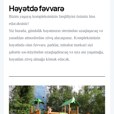
Həyətdə fəvvarə
Bizim yaşayış kompleksimizin fərqliliyini özünüz hiss
edəcəksiniz!
Siz burada, gündəlik həyatınızın stresindən uzaqlaşacaq və
yaradılan atmosferdən zövq alacaqsınız. Kompleksimizin
həyətində olan fəvvarə, parklar, istirahət mərkəzi sizi
şəhərin səs-küyündən uzaqlaşdıracaq və sizə anı yaşamağa,
həyatdan zövq almağa kömək edəcək.