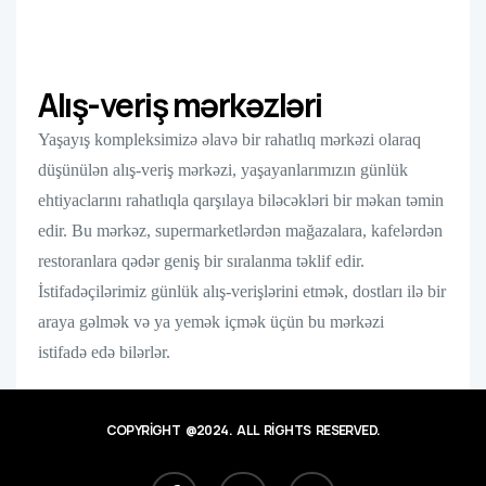
Alış-veriş mərkəzləri
Yaşayış kompleksimizə əlavə bir rahatlıq mərkəzi olaraq
düşünülən alış-veriş mərkəzi, yaşayanlarımızın günlük
ehtiyaclarını rahatlıqla qarşılaya biləcəkləri bir məkan təmin
edir. Bu mərkəz, supermarketlərdən mağazalara, kafelərdən
restoranlara qədər geniş bir sıralanma təklif edir.
İstifadəçilərimiz günlük alış-verişlərini etmək, dostları ilə bir
araya gəlmək və ya yemək içmək üçün bu mərkəzi
istifadə edə bilərlər.
COPYRIGHT @2024. ALL RIGHTS RESERVED.