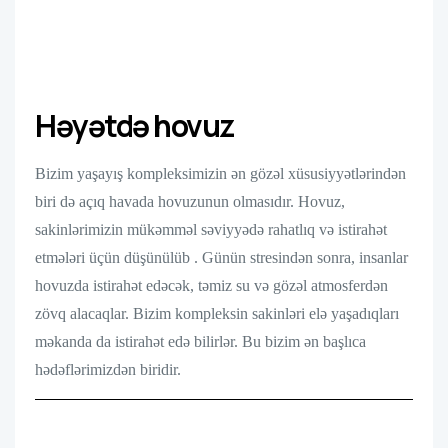
Həyətdə hovuz
Bizim yaşayış kompleksimizin ən gözəl xüsusiyyətlərindən
biri də açıq havada hovuzunun olmasıdır. Hovuz,
sakinlərimizin mükəmməl səviyyədə rahatlıq və istirahət
etmələri üçün düşünülüb . Günün stresindən sonra, insanlar
hovuzda istirahət edəcək, təmiz su və gözəl atmosferdən
zövq alacaqlar. Bizim kompleksin sakinləri elə yaşadıqları
məkanda da istirahət edə bilirlər. Bu bizim ən başlıca
hədəflərimizdən biridir.