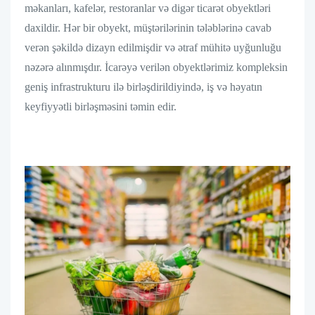
məkanları, kafelər, restoranlar və digər ticarət obyektləri
daxildir. Hər bir obyekt, müştərilərinin tələblərinə cavab
verən şəkildə dizayn edilmişdir və ətraf mühitə uyğunluğu
nəzərə alınmışdır. İcarəyə verilən obyektlərimiz kompleksin
geniş infrastrukturu ilə birləşdirildiyində, iş və həyatın
keyfiyyətli birləşməsini təmin edir.