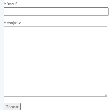
Mövzu*
Mesajınız