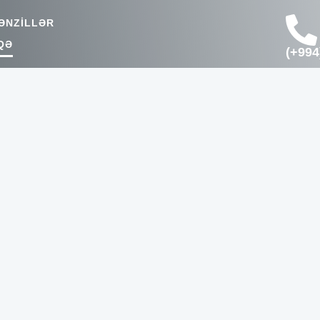
ƏNZİLLƏR
QƏ
(+994