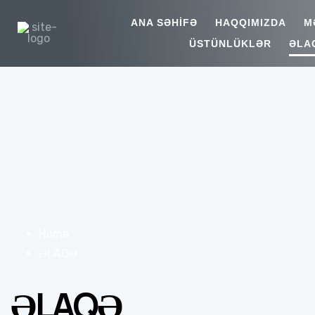
ANA SƏHİFƏ
HAQQIMIZDA
M
ÜSTÜNLÜKLƏR
ƏLA
Home
ƏLAQƏ
ƏLAQƏ