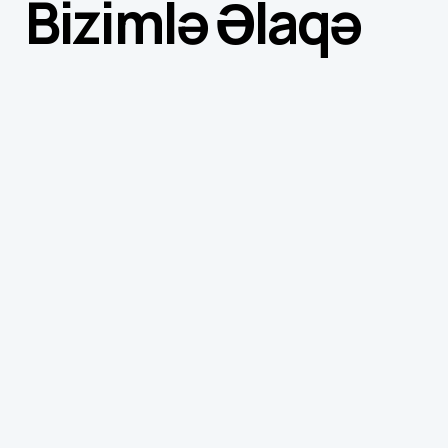
Bizimlə Əlaqə