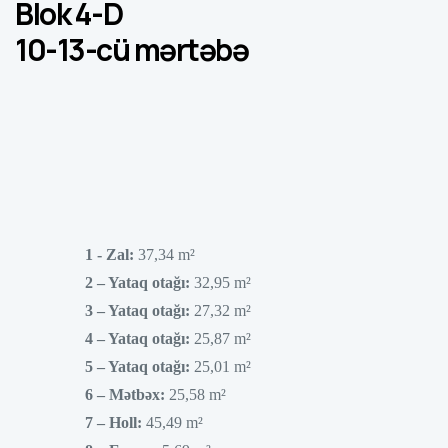
Blok 4-D
10-13-cü mərtəbə
1­ -­­­ Zal:
37,34 m²
2­ – Yataq otağı:
32,95 m²
3­ – Yataq otağı:
27,32 m²
4­ – Yataq otağı:
25,87 m²
5 – Yataq otağı:
25,01 m²
6 – Mətbəx:
25,58 m²
7 – Holl:
45,49 m²