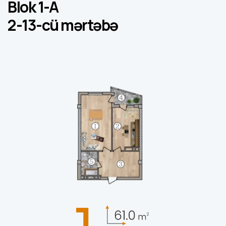
Blok 1-A
2-13-cü mərtəbə