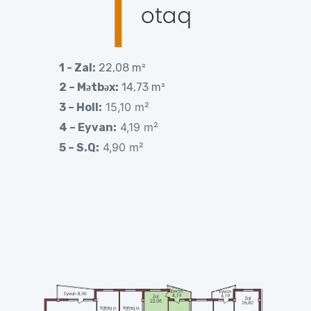
1­ -­­­ Zal:
22,08 m²
2­ – Mətbəx:
14,73 m²
15,10 m²
3 –
Holl:
4,19 m²
4 –
Eyvan:
4,90 m²
5 –
S.Q: