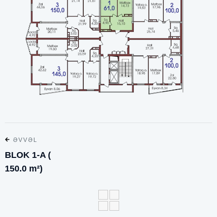
ƏVVƏL
BLOK 1-A (
150.0 m²)